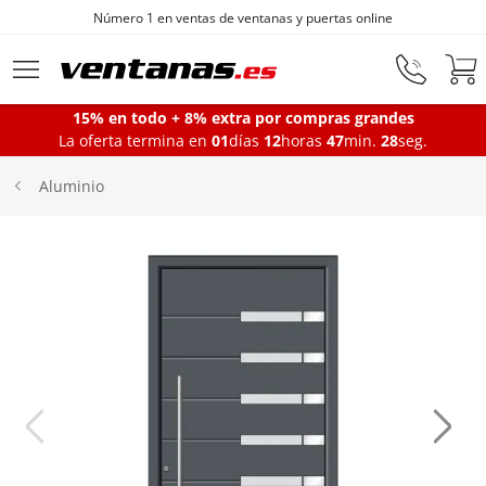
Número 1 en ventas de ventanas y puertas online
Ir al contenido principal
15% en todo + 8% extra por compras grandes
La oferta termina en
01
días
12
horas
47
min.
28
seg.
Ventanas
Aluminio
Balconeras
Puertas Entrada
Puertas de garaje
Iniciar sesión