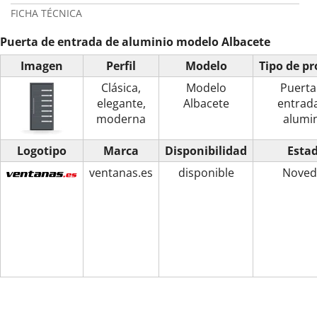
FICHA TÉCNICA
Puerta de entrada de aluminio modelo Albacete
Imagen
Perfil
Modelo
Tipo de p
Clásica,
Modelo
Puerta
elegante,
Albacete
entrad
moderna
alumi
Logotipo
Marca
Disponibilidad
Esta
ventanas.es
disponible
Noved