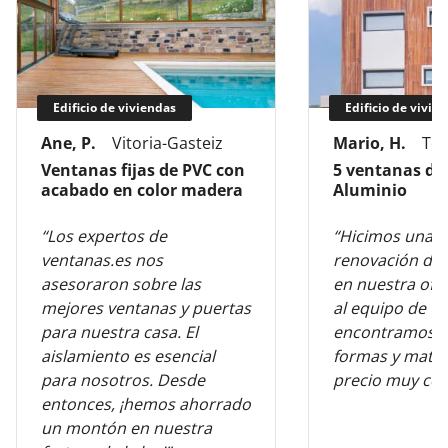
Edificio de viviendas
Edificio de vivie
Ane, P.
Vitoria-Gasteiz
Mario, H.
Tol
Ventanas fijas de PVC con
5 ventanas de
acabado en color madera
Aluminio
“Los expertos de
“Hicimos una 
ventanas.es nos
renovación de 
asesoraron sobre las
en nuestra ofic
mejores ventanas y puertas
al equipo de v
para nuestra casa. El
encontramos l
aislamiento es esencial
formas y mater
para nosotros. Desde
precio muy com
entonces, ¡hemos ahorrado
un montón en nuestra