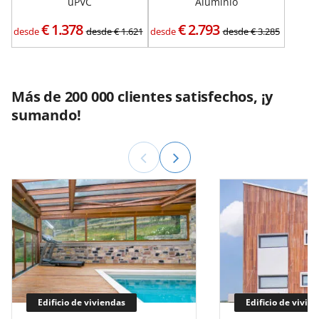
uPVC
Aluminio
€
1.378
€
2.793
desde
desde
€
1.621
desde
desde
€
3.285
Más de 200 000 clientes satisfechos, ¡y
sumando!
Edificio de viviendas
Edificio de vivie