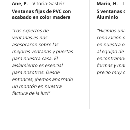
Ane, P.
Vitoria-Gasteiz
Mario, H.
Tol
Ventanas fijas de PVC con
5 ventanas de
acabado en color madera
Aluminio
“Los expertos de
“Hicimos una 
ventanas.es nos
renovación de 
asesoraron sobre las
en nuestra ofic
mejores ventanas y puertas
al equipo de v
para nuestra casa. El
encontramos l
aislamiento es esencial
formas y mater
para nosotros. Desde
precio muy com
entonces, ¡hemos ahorrado
un montón en nuestra
factura de la luz!”