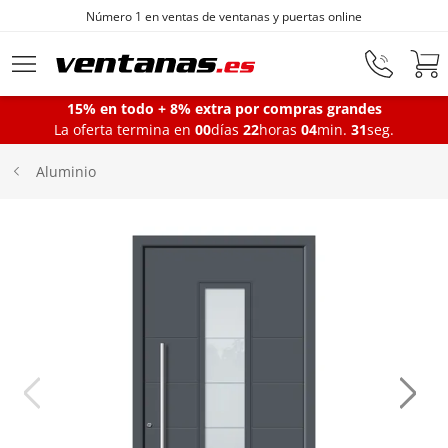
Número 1 en ventas de ventanas y puertas online
Ir al contenido principal
15% en todo + 8% extra por compras grandes
La oferta termina en
00
días
22
horas
04
min.
31
seg.
Ventanas
Aluminio
Balconeras
Puertas Entrada
Puertas de garaje
Iniciar sesión