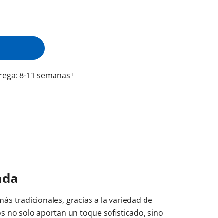
uestras balconeras de aluminio
uestras puertas de entrada de aluminio
es para cambiar ventanas
rega: 8-11 semanas
1
L 7001
Puerta de entrada 
ada
ás tradicionales, gracias a la variedad de
dos no solo aportan un toque sofisticado, sino