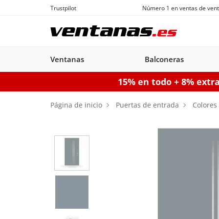
Trustpilot
Número 1 en ventas de vent
Ventanas
Balconeras
15% en todo + 8% extr
Ventanas
Balconeras
Puertas acorazadas
Puertas de garaje seccionales
Puerta
Página de inicio
Puertas de entrada
Colores
Balconeras PVC
Ventanas
Puertas
Manuales
Ventanas de
Balconeras Aluminio
Ventanas c
Puert
Balc
PVC
acorazadas
Aluminio
persiana
pe
Configurador puertas de 
Configurador puertas acorazadas
Configurador balconeras
Con
Configurador ventanas