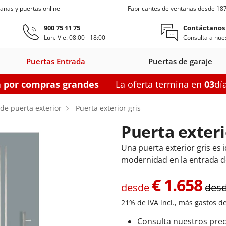
anas y puertas online
Fabricantes de ventanas desde 18
Ir al contenido principal
900 75 11 75
Contáctanos
Lun.-Vie. 08:00 - 18:00
Consulta a nues
Puertas Entrada
Puertas de garaje
a por compras grandes
La oferta termina en
03
dí
s entrada
Ventanas de techo
Balconeras correderas
Puertas auxiliares
Ventanas c
 de puerta exterior
Puerta exterior gris
Puerta exteri
Una puerta exterior gris es i
modernidad en la entrada de
on
as entrada
oneras con
Motorizadas
Puertas entrada
Ventanas
Balconeras correderas
Claraboyas
Puertas auxiliares
Balconeras corre
Puertas au
Ventanas
s
rsianas
PVC
de techo
aluminio
PVC
acero
Aluminio
PV
€
1.658
desde
des
garaje
figurador puertas entrada
Configurador balconeras correderas
21% de IVA incl., más
Configurador puertas auxil
gastos d
Configurador
Configurador
Configurad
Consulta nuestros prec