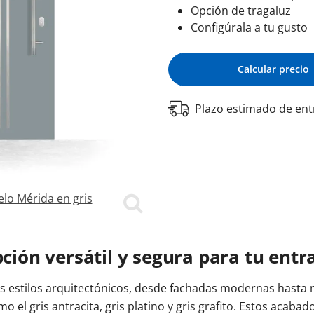
Opción de tragaluz
Configúrala a tu gusto
entrada
oneras Cortizo
Cerradura eléctrica
Balconeras Veka
Tiradores
Colores de las ventanas
Ventanas Cortizo
Ventanas Veka
Calcular precio
Descubre n
Descubre n
ntrada
a balconera
Videos
Videos
Subvencion
ventana
Vídeos
Plazo estimado de ent
lo Mérida en gris
Gris RA
pción versátil y segura para tu entr
es estilos arquitectónicos, desde fachadas modernas hasta m
 el gris antracita, gris platino y gris grafito. Estos acaba