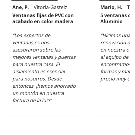
Ane, P.
Vitoria-Gasteiz
Mario, H.
Tol
Ventanas fijas de PVC con
5 ventanas de
acabado en color madera
Aluminio
“Los expertos de
“Hicimos una 
ventanas.es nos
renovación de 
asesoraron sobre las
en nuestra ofic
mejores ventanas y puertas
al equipo de v
para nuestra casa. El
encontramos l
aislamiento es esencial
formas y mater
para nosotros. Desde
precio muy com
entonces, ¡hemos ahorrado
un montón en nuestra
factura de la luz!”