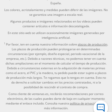
España.
Los colores, acristalamiento y medidas pueden diferir de las imágenes. No
se garantiza una imagen a escala real.
Algunos productos e imágenes relacionados en los vídeos pueden
contener artículos e información descatalogada.
En este sitio web se utilizan ocasionalmente imágenes generadas por
inteligencia artificial.
1
Por favor, ten en cuenta nuestra información sobre
plazos de producción
.
Los plazos de producción pueden prolongarse en determinadas
circunstancias (por ejemplo, diseño especial, periodo vacacional de la
empresa, etc.). Debido a razones técnicas, no podemos tener en cuenta
dichas ampliaciones en el momento de calcular el tiempo de producción.
Debido a circunstancias externas en la adquisición de materias primas
como el acero, el PVC y la madera, tu pedido puede estar sujeto a plazos
de producción más largos. Te rogamos que lo tengas en cuenta. Esto no
da derecho a solicitar cambios en los precios contratados, ni a la
posibilidad de rescindir el contrato de compra.
Como cliente de ventanas.es, recibirás recomendaciones por correo
electrónico, de las cuales puedes darte de baja en cualquier momento
mediante el enlace incluido. Consulta nuestra
política de privacidad
para
más información.