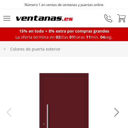
Fabricantes de ventanas desde 1872
Ir al contenido principal
15% en todo + 8% extra por compras grandes
La oferta termina en
02
días
01
horas
11
min.
03
seg.
Ventanas
Colores de puerta exterior
Balconeras
Puertas Entrada
Puertas de garaje
Iniciar sesión