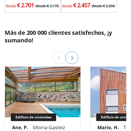
€
2.701
€
2.457
desde
desde
€
3.178
desde
desde
€
2.890
Más de 200 000 clientes satisfechos, ¡y
sumando!
Edificio de viviendas
Edificio de vivie
Ane, P.
Vitoria-Gasteiz
Mario, H.
Tol