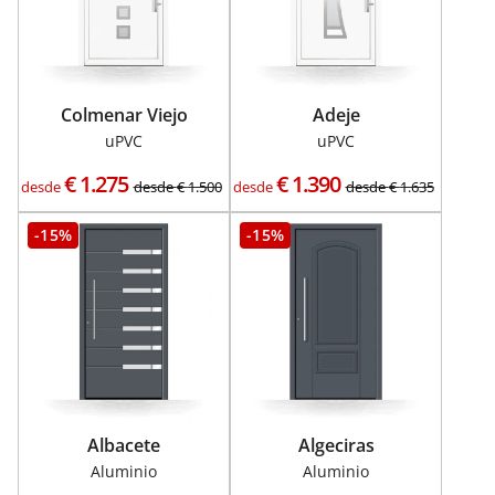
Colmenar Viejo
Adeje
uPVC
uPVC
€
1.275
€
1.390
desde
desde
€
1.500
desde
desde
€
1.635
-15%
-15%
Albacete
Algeciras
Aluminio
Aluminio