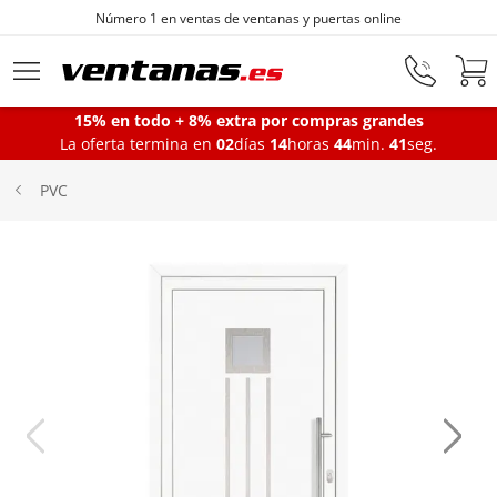
Número 1 en ventas de ventanas y puertas online
Ir al contenido principal
15% en todo + 8% extra por compras grandes
La oferta termina en
02
días
14
horas
44
min.
41
seg.
Ventanas
PVC
Balconeras
Puertas Entrada
Puertas de garaje
Iniciar sesión