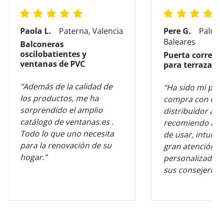
Paola L.
Paterna, Valencia
Pere G.
Palma
Baleares
Balconeras
oscilobatientes y
Puerta corred
ventanas de PVC
para terraza
“Además de la calidad de
“Ha sido mi pr
los productos, me ha
compra con es
sorprendido el amplio
distribuidor al
catálogo de ventanas.es .
recomiendo al 
Todo lo que uno necesita
de usar, intuiti
para la renovación de su
gran atención
hogar.”
personalizada 
sus consejeros