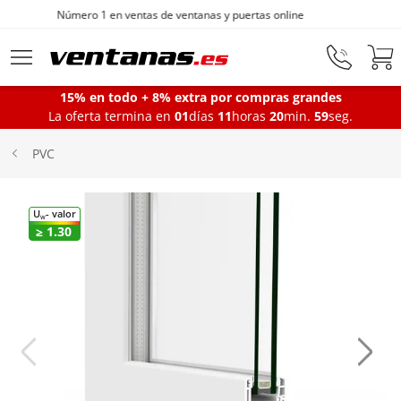
Fabricantes de ventanas desde 1872
Ir al contenido principal
15% en todo + 8% extra por compras grandes
La oferta termina en
01
días
11
horas
20
min.
58
seg.
Ventanas
PVC
Balconeras
U
- valor
W
≥ 1.30
Puertas Entrada
Puertas de garaje
Iniciar sesión