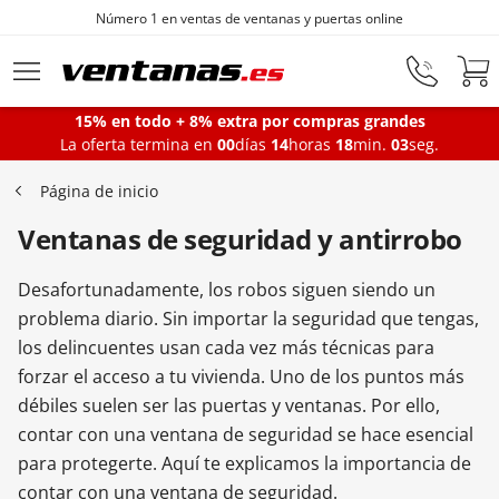
Número 1 en ventas de ventanas y puertas online
Ir al contenido principal
15% en todo + 8% extra por compras grandes
La oferta termina en
00
días
14
horas
18
min.
02
seg.
Ventanas
Página de inicio
Ventanas de seguridad y antirrobo
Balconeras
Desafortunadamente, los robos siguen siendo un
Puertas Entrada
problema diario. Sin importar la seguridad que tengas,
los delincuentes usan cada vez más técnicas para
forzar el acceso a tu vivienda. Uno de los puntos más
Puertas de garaje
débiles suelen ser las puertas y ventanas. Por ello,
contar con una ventana de seguridad se hace esencial
para protegerte. Aquí te explicamos la importancia de
Iniciar sesión
contar con una ventana de seguridad.