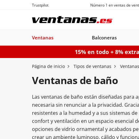
Trustpilot
Número 1 en ventas de vent
Ventanas
Balconeras
15% en todo + 8% extr
Ventanas
Balconeras
Puertas acorazadas
Puertas de garaje seccionales
Puerta
Página de inicio
Tipos de ventanas
Ventanas
Ventanas de baño
Las ventanas de baño están diseñadas para ap
Balconeras PVC
Ventanas
Puertas
Manuales
Ventanas de
Balconeras Aluminio
Ventanas c
Puert
Balc
necesaria sin renunciar a la privacidad. Graci
PVC
acorazadas
Aluminio
persiana
pe
resistentes a la humedad y a sus sistemas de 
Configurador puertas de 
confort y ventilación en un espacio esencial 
Configurador puertas acorazadas
Configurador balconeras
Con
opciones de vidrio ornamental y acabados per
Configurador ventanas
crear un ambiente luminoso, cálido y funcion