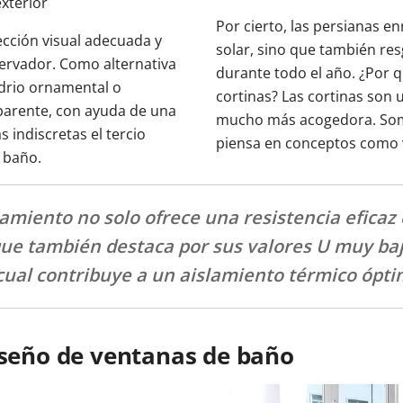
exterior
Por cierto, las persianas e
ección visual adecuada y
solar, sino que también resg
servador. Como alternativa
durante todo el año. ¿Por 
vidrio ornamental o
cortinas? Las cortinas son
parente, con ayuda de una
mucho más acogedora. Somo
 indiscretas el tercio
piensa en conceptos como 
l baño.
lamiento no solo ofrece una resistencia eficaz 
que también destaca por sus valores U muy baj
 cual contribuye a un aislamiento térmico ópti
iseño de ventanas de baño