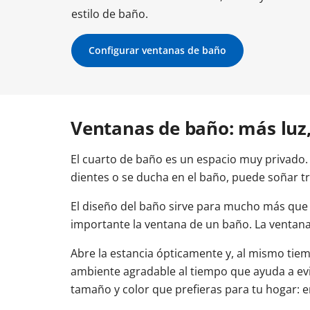
Otros enlaces
Otros enlaces
estilo de baño.
Otros enlaces
Tamaños balconeras
Tamaños puertas entrada
Coste balconeras
Colores puertas de 
Balc
Tipos de ventanas
Tamaños de las ventanas
Configurar ventanas de baño
Instrucciones y vídeos
Instrucciones y vídeos
Instrucciones y vídeos
Cómo instalar una balconera
Instalar puerta de entrada
Ajustar puerta de e
Cómo ajustar un
Cómo instalar una ventana
Cómo ajustar una 
Ventanas de baño: más luz,
El cuarto de baño es un espacio muy privado. 
dientes o se ducha en el baño, puede soñar t
El diseño del baño sirve para mucho más que 
importante la ventana de un baño. La ventana
Abre la estancia ópticamente y, al mismo tie
ambiente agradable al tiempo que ayuda a evi
tamaño y color que prefieras para tu hogar: en