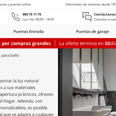
anas y puertas online
Fabricantes de ventanas desde 18
Ir al contenido principal
900 75 11 75
Contáctanos
Lun.-Vie. 08:00 - 18:00
Consulta a nues
Puertas Entrada
Puertas de garaje
a por compras grandes
La oferta termina en
02
dí
s entrada
Ventanas de techo
Balconeras correderas
Puertas auxiliares
Ventanas c
 para baño
ortar la luz natural
on
as entrada
oneras con
Motorizadas
Puertas entrada
Ventanas
Balconeras correderas
Claraboyas
Puertas auxiliares
Balconeras corre
Puertas au
Ventanas
as a sus materiales
s
rsianas
PVC
de techo
aluminio
PVC
acero
Aluminio
PV
apertura prácticos, ofrecen
garaje
del hogar. Además, con
figurador puertas entrada
Configurador balconeras correderas
Configurador puertas auxil
sonalizables, es posible
Configurador
Configurador
Configurad
al que se adapta a cualquier