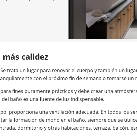
entrada
oneras Cortizo
Cerradura eléctrica
Balconeras Veka
Tiradores
Colores de las ventanas
Ventanas Cortizo
Ventanas Veka
Descubre n
Descubre n
ntrada
a balconera
Videos
Videos
Subvencion
ventana
Vídeos
 más calidez
Se trata un lugar para renovar el cuerpo y también un lugar 
ranquilamente con el próximo fin de semana o tomarse un r
para fines puramente prácticos y debe crear una atmósfera
 del baño es una fuente de luz indispensable.
mpo, proporciona una ventilación adecuada. En todos los se
tar la formación de moho en el baño, siempre que se utilice
trada, dormitorio y otras habitaciones, terraza, balcón, es