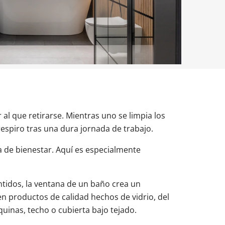
uestras balconeras de aluminio
uestras puertas de entrada de aluminio
es para cambiar ventanas
al que retirarse. Mientras uno se limpia los
espiro tras una dura jornada de trabajo.
 de bienestar. Aquí es especialmente
ntidos, la ventana de un baño crea un
n productos de calidad hechos de vidrio, del
quinas, techo o cubierta bajo tejado.