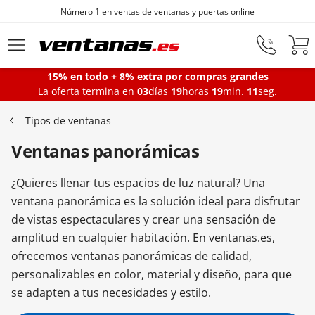
de ventanas y puertas online
Fabricantes 
Ir al contenido principal
15% en todo + 8% extra por compras grandes
La oferta termina en
03
días
19
horas
19
min.
10
seg.
Ventanas
Tipos de ventanas
Ventanas panorámicas
Balconeras
¿Quieres llenar tus espacios de luz natural? Una
Puertas Entrada
ventana panorámica es la solución ideal para disfrutar
de vistas espectaculares y crear una sensación de
amplitud en cualquier habitación. En ventanas.es,
Puertas de garaje
ofrecemos ventanas panorámicas de calidad,
personalizables en color, material y diseño, para que
se adapten a tus necesidades y estilo.
Iniciar sesión