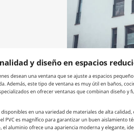
entrada
oneras Cortizo
Cerradura eléctrica
Balconeras Veka
Tiradores
Colores de las ventanas
Ventanas Cortizo
Ventanas Veka
Descubre n
Descubre n
ntrada
a balconera
Videos
Videos
Subvencion
ventana
Vídeos
nalidad y diseño en espacios reduc
enes desean una ventana que se ajuste a espacios pequeños
da. Además, este tipo de ventana es muy útil en baños, cocin
specializados en ofrecer ventanas que combinan diseño y f
disponibles en una variedad de materiales de alta calidad,
el PVC es magnífico para garantizar un buen aislamiento té
o, el aluminio ofrece una apariencia moderna y elegante, i