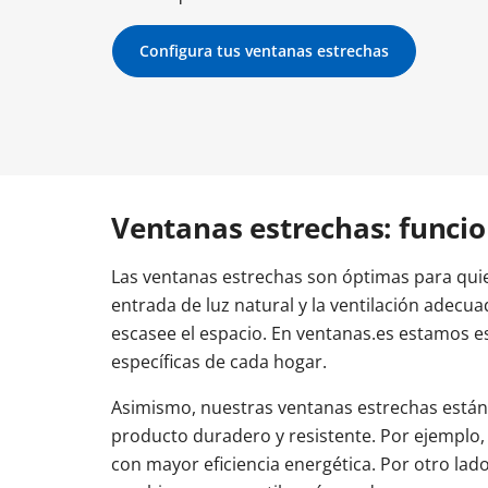
Otros enlaces
Otros enlaces
Otros enlaces
Configura tus ventanas estrechas
Tamaños balconeras
Tamaños puertas entrada
Coste balconeras
Colores puertas de 
Balc
Tipos de ventanas
Tamaños de las ventanas
Instrucciones y vídeos
Instrucciones y vídeos
Instrucciones y vídeos
Cómo instalar una balconera
Instalar puerta de entrada
Ajustar puerta de e
Cómo ajustar un
Cómo instalar una ventana
Cómo ajustar una 
Ventanas estrechas: funcio
Las ventanas estrechas son óptimas para qui
entrada de luz natural y la ventilación adecua
escasee el espacio. En ventanas.es estamos e
específicas de cada hogar.
Asimismo, nuestras ventanas estrechas están 
producto duradero y resistente. Por ejemplo, 
con mayor eficiencia energética. Por otro lad