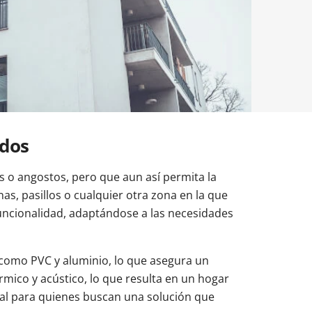
uestras balconeras de aluminio
uestras puertas de entrada de aluminio
es para cambiar ventanas
idos
 o angostos, pero que aun así permita la
as, pasillos o cualquier otra zona en la que
uncionalidad, adaptándose a las necesidades
 como PVC y aluminio, lo que asegura un
rmico y acústico, lo que resulta en un hogar
deal para quienes buscan una solución que