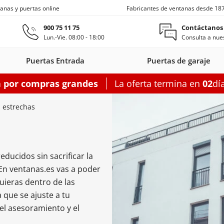
anas y puertas online
Fabricantes de ventanas desde 18
Ir al contenido principal
900 75 11 75
Contáctanos
Lun.-Vie. 08:00 - 18:00
Consulta a nues
Puertas Entrada
Puertas de garaje
a por compras grandes
La oferta termina en
02
dí
s entrada
Ventanas de techo
Balconeras correderas
Puertas auxiliares
Ventanas c
 estrechas
ducidos sin sacrificar la
on
as entrada
oneras con
Motorizadas
Puertas entrada
Ventanas
Balconeras correderas
Claraboyas
Puertas auxiliares
Balconeras corre
Puertas au
Ventanas
? En ventanas.es vas a poder
s
rsianas
PVC
de techo
aluminio
PVC
acero
Aluminio
PV
uieras dentro de las
garaje
que se ajuste a tu
figurador puertas entrada
Configurador balconeras correderas
Configurador puertas auxil
 el asesoramiento y el
Configurador
Configurador
Configurad