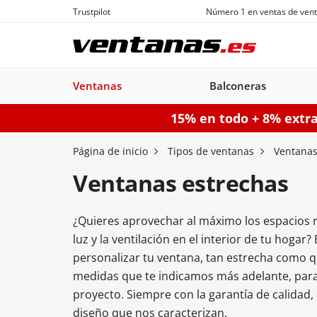
Trustpilot
Número 1 en ventas de vent
Ventanas
Balconeras
15% en todo + 8% extr
Ventanas
Balconeras
Puertas acorazadas
Puertas de garaje seccionales
Puerta
Página de inicio
Tipos de ventanas
Ventanas
Ventanas estrechas
¿Quieres aprovechar al máximo los espacios re
Balconeras PVC
Ventanas
Puertas
Manuales
Ventanas de
Balconeras Aluminio
Ventanas c
Puert
Balc
luz y la ventilación en el interior de tu hogar
PVC
acorazadas
Aluminio
persiana
pe
personalizar tu ventana, tan estrecha como q
Configurador puertas de 
medidas que te indicamos más adelante, para 
Configurador puertas acorazadas
Configurador balconeras
Con
proyecto. Siempre con la garantía de calidad,
Configurador ventanas
diseño que nos caracterizan.