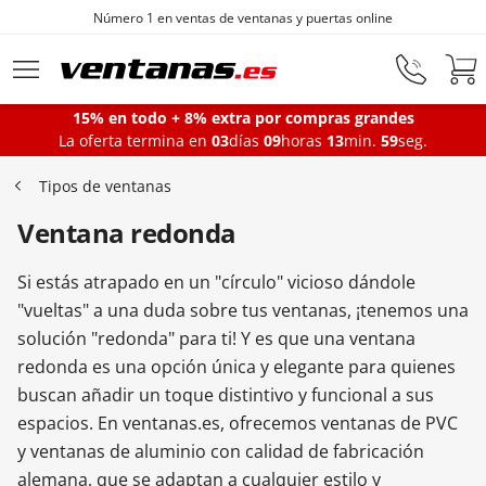
Número 1 en ventas de ventanas y puertas online
Ir al contenido principal
15% en todo + 8% extra por compras grandes
La oferta termina en
03
días
09
horas
13
min.
58
seg.
Ventanas
Tipos de ventanas
Ventana redonda
Balconeras
Si estás atrapado en un "círculo" vicioso dándole
Puertas Entrada
"vueltas" a una duda sobre tus ventanas, ¡tenemos una
solución "redonda" para ti! Y es que una ventana
redonda es una opción única y elegante para quienes
Puertas de garaje
buscan añadir un toque distintivo y funcional a sus
espacios. En ventanas.es, ofrecemos ventanas de PVC
y ventanas de aluminio con calidad de fabricación
Iniciar sesión
alemana, que se adaptan a cualquier estilo y