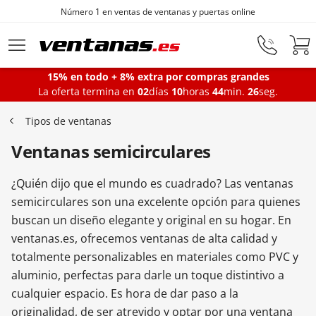
Número 1 en ventas de ventanas y puertas online
Ir al contenido principal
15% en todo + 8% extra por compras grandes
La oferta termina en
02
días
10
horas
44
min.
25
seg.
Ventanas
Tipos de ventanas
Ventanas semicirculares
Balconeras
¿Quién dijo que el mundo es cuadrado? Las ventanas
Puertas Entrada
semicirculares son una excelente opción para quienes
buscan un diseño elegante y original en su hogar. En
ventanas.es, ofrecemos ventanas de alta calidad y
Puertas de garaje
totalmente personalizables en materiales como PVC y
aluminio, perfectas para darle un toque distintivo a
cualquier espacio. Es hora de dar paso a la
Iniciar sesión
originalidad, de ser atrevido y optar por una ventana