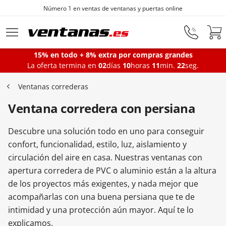
Número 1 en ventas de ventanas y puertas online
Ir al contenido principal
15% en todo + 8% extra por compras grandes
La oferta termina en
02
días
10
horas
11
min.
21
seg.
Ventanas
Ventanas correderas
Ventana corredera con persiana
Balconeras
Descubre una solución todo en uno para conseguir
Puertas Entrada
confort, funcionalidad, estilo, luz, aislamiento y
circulación del aire en casa. Nuestras ventanas con
apertura corredera de PVC o aluminio están a la altura
Puertas de garaje
de los proyectos más exigentes, y nada mejor que
acompañarlas con una buena persiana que te de
intimidad y una protección aún mayor. Aquí te lo
Iniciar sesión
explicamos.