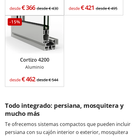
€
366
€
421
desde
desde
€
430
desde
desde
€
495
-15%
Cortizo 4200
Aluminio
€
462
desde
desde
€
544
Todo integrado: persiana, mosquitera y
mucho más
Te ofrecemos sistemas compactos que pueden incluir
persiana con su cajón interior o exterior, mosquitera